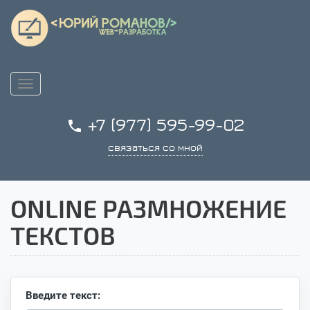
Toggle
navigation
+7 (977) 595-99-02

связаться со мной
ONLINE РАЗМНОЖЕНИЕ
ТЕКСТОВ
Введите текст: