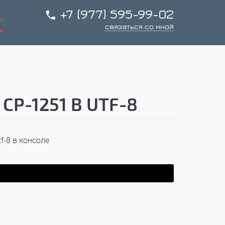
+7 (977) 595-99-02

г
связаться со мной
P-1251 В UTF-8
f-8 в консоле