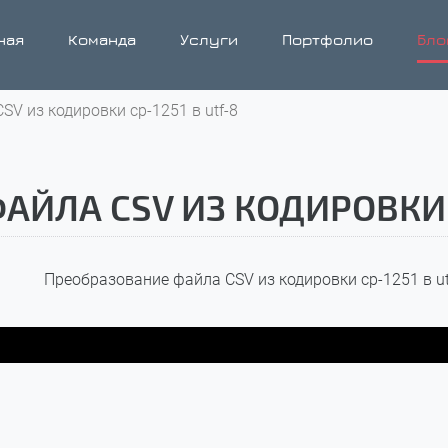
ная
Команда
Услуги
Портфолио
Бло
V из кодировки cp-1251 в utf-8
ЙЛА CSV ИЗ КОДИРОВКИ C
Преобразование файла CSV из кодировки cp-1251 в ut