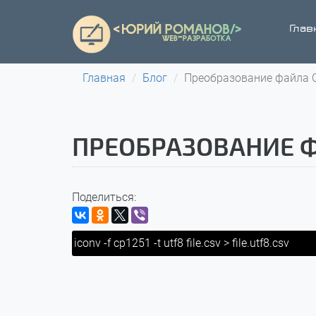
Глав
Главная
Блог
Преобразование файла CS
ПРЕОБРАЗОВАНИЕ ФА
Поделиться:
iconv -f cp1251 -t utf8 file.csv > file.utf8.csv